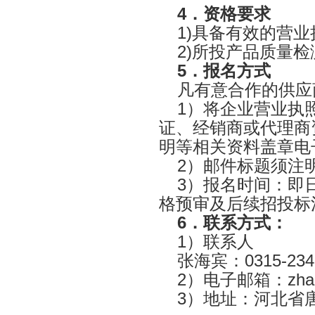
4
．资格要求
1)
具备有效的营业
2)
所投产品质量检
5
．报名方式
凡有意合作的供应
1
）将企业营业执
证、经销商或代理商
明等相关资料盖章电
2
）邮件标题须注
3
）报名时间：即
格预审及后续招投标
6
．联系方式：
1
）联系人
张海宾：
0315-23
2
）电子邮箱：
zha
3
）地址：河北省