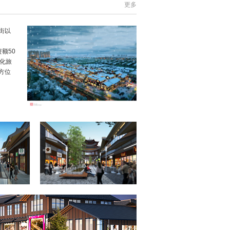
更多
街以
额50
化旅
方位