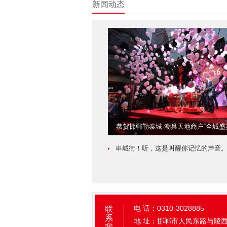
新闻动态
恭贺邯郸勒泰城·潮巢天地商户“全城盛宴.
串城街！听，这是叫醒你记忆的声音
电 话：0310-3028885
联
系
地 址：邯郸市人民东路与陵