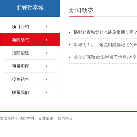
邯郸勒泰城
新闻动态
项目介绍
邯郸勒泰城凭什么能刷爆朋友圈？
新闻动态
串城街！听，这是叫醒你记忆的
招商招租
恭贺邯郸勒泰城·潮巢天地商户“全
项目图库
投资销售
联系我们
集团主站
法律声明
企业邮箱
协同办公
|
|
|