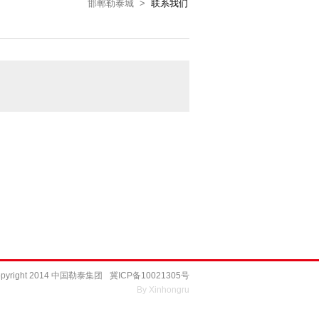
邯郸勒泰城
>
联系我们
opyright 2014 中国勒泰集团
冀ICP备10021305号
By Xinhongru