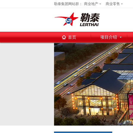
勒泰集团网站群：
商业地产
商业零售
首页
项目介绍