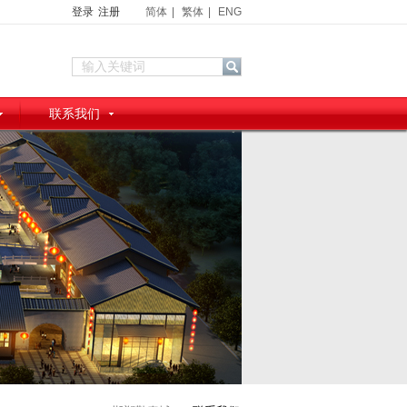
登录
注册
简体
|
繁体
|
ENG
联系我们