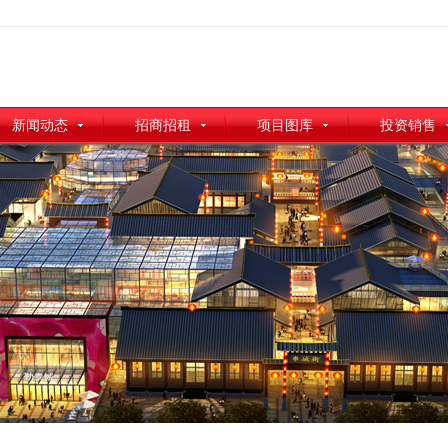
新闻动态
招商招租
项目图库
投资销售