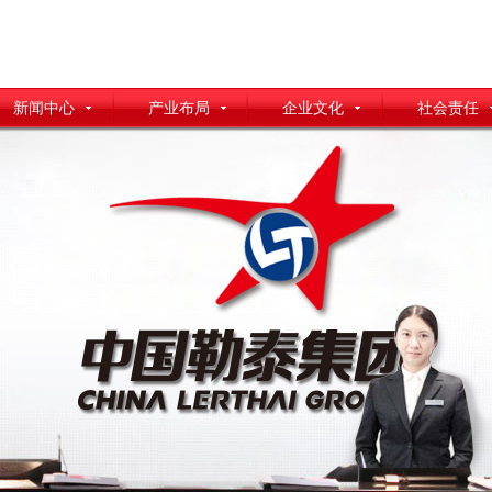
新闻中心
产业布局
企业文化
社会责任