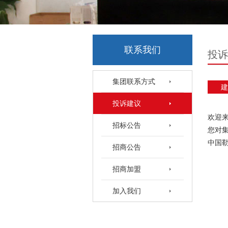
联系我们
投诉
集团联系方式
建
投诉建议
欢迎
招标公告
您对
中国
招商公告
招商加盟
加入我们