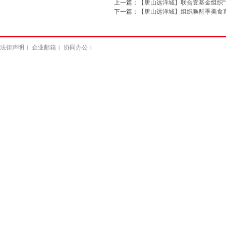
上一篇：
【唐山远洋城】联合壹基金组织“
下一篇：
【唐山远洋城】组织唤醒季美食
法律声明
企业邮箱
协同办公
|
|
|