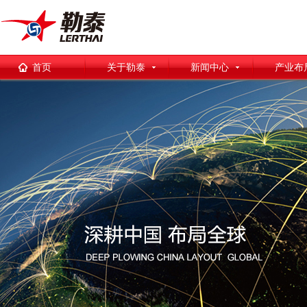
首页
关于勒泰
新闻中心
产业布