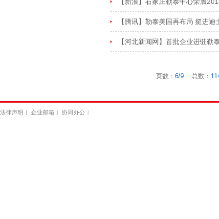
【新浪】石家庄勒泰中心荣膺20
【腾讯】勒泰美国再布局 挺进迪士
【河北新闻网】首批企业进驻勒
页数：
6/9
总数：
11
法律声明
企业邮箱
协同办公
|
|
|