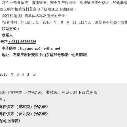
1）将企业营业执照、资质证书、安全生产许可证、制造证书或合格证、经销商
绩证明等相关资料盖章电子版发送至下述邮箱；
2）邮件标题须注明单位名称及所报的专业；
3）报名时间：即日起，至
2018
年
8
月
11
日
17:30，逾期将不能参与
．联系方式：
）联系人
刘云巧
：
0311-66765286
）电子邮箱：liuyunqiao@
lerthai.net
）地址：石家庄市长安区中山东路39号勒泰中心B座8层
石家庄勒泰
018
年
8
月
3
日
招标正文中未上传报名表、业绩表，可从此处下载通用版
件：
潜在供方（成本类）报名表》
潜在供方（设计类）报名表》
合同业绩表》