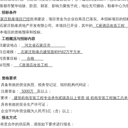
靠都市繁华动脉、阶层、财富、影响力聚焦于此，地位无可撼动，勒泰中心为
．招标条件
石家庄勒泰项目已经
批准建设，项目资金为企业自筹且已落实。本招标项目的招
石家庄勒泰房地产开发有限公司。本项目已开业，其中的
C座酒店改造工程
本项目的资格预审和投标。
．工程概况与招标内容
项目建设地点：
河北省石家庄市
项目总规模：
石家庄勒泰
总建筑面积约
62万平方米
工程质量目标：
合格
招标范围：
C座酒店改造工程
．资格要求
1) 具备有效的营业执照、税务登记证、组织机构代码证；
) 注册资金：
5000万
及以上；
资质要求：
建筑机电安装工程专业承包贰级及以上
资质
或
机电安装工程施工总承
) 具有有效的安全生产许可证；
)
企业平均年营业额为人民币
1亿（含）以上；
．
报名方式
凡有意合作的供应商，请按如下要求进行报名：