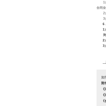
合同业
6
1
2
3
2
如
附
《
《
《