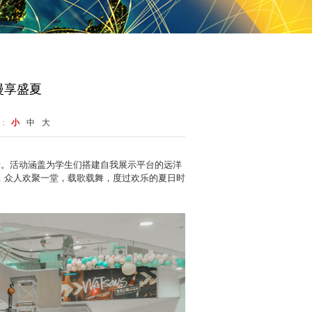
漫享盛夏
：
小
中
大
卡。活动涵盖为学生们搭建自我展示平台的远洋
，众人欢聚一堂，载歌载舞，度过欢乐的夏日时