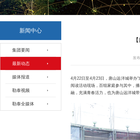
新闻中心
【
集团要闻
发布
最新动态
媒体报道
4月22日至4月23日，唐山远洋城举
阅读活动
现场，
百组家庭
参与其中，
播
勒泰视频
融，充满青春活力
，也
为
唐山
远洋城带
勒泰全媒体