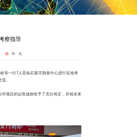
考察指导
：
小
中
大
社岭等一行
7
人莅临石家庄勒泰中心进行实地考
交流。
行对项目的运营成效给予了充分肯定，并就未来